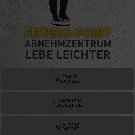
FITNESS-POINT
ABNEHMZENTRUM
LEBE LEICHTER
GROSSE
AUSWAHL
2 WOCHEN
KOSTENFREI
ab 10,90 €
/ WOCHE